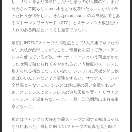
し、サウナをより快適にしたいと思うのが人間の性。まだ
発売されて間もないmorzhをどう改造いたらいいか語り合
った日々が懐かしい。そんなmadsaunistの結成秘話でもあ
るストーンタワーガード（STG）とステンレス天板は思い
入れのある商品といっても過言ではない。
最初にINTENTストーブの問題点として3人共通で挙げたの
が、天板が凸凹にゆがむこと。軽量化を図って薄いステン
レスを使っているが故、サウナストーンという荷重がかか
った状態で熱せられて冷やされるという極度のストレスに
耐えられる構造になっていない。シンプルに天板を間に挟
めばいいんじゃない？と実験をすると、サウナストーンが
全然温まらない…ステンレスは熱伝導の悪い金属であるた
め、ステンレスにステンレスの追加天板を置くとサウナス
トーンが十分温まらなかった。一旦、凹凸問題は未解決事
案となった。
私達はキャンプも大好きで薪ストーブに関する知識はそれ
なりにあった。最初にINTENTストーブの写真を見た時に