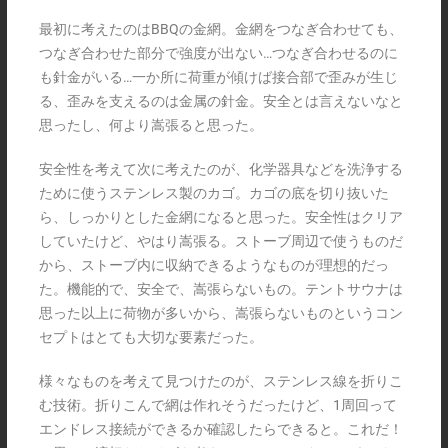
最初に考えたのはBBQの金網。金網をつなぎ合わせても、
つなぎ合わせた部分で強度が出ない…つなぎ合わせるのに
も針金がいる…一か所に荷重が傾けば接合部で歪みが生じ
る、歪みを支えるのは金属の針金。安全とは言えないなと
思ったし、何より嵩張ると思った。
安全性を考えて次に考えたのが、化学器具などを洗浄する
ために使うステンレス製のカゴ。カゴの底を切り抜いた
ら、しっかりとした金網になると思った。安全性はクリア
していたけど、やはり嵩張る。ストーブ周辺で使うものだ
から、ストーブ内に収納できるようなものが理想的だっ
た。機能的で、安全で、嵩張らないもの。テントサウナは
思った以上に荷物が多いから、嵩張らないものというコン
セプトはとても大切な要素だった。
様々なものを考えて見つけたのが、ステンレス線を折りこ
む技術。折りこんで網は作れそうだったけど、1周回って
エンドレス接続ができるか確認したらできると。これだ！