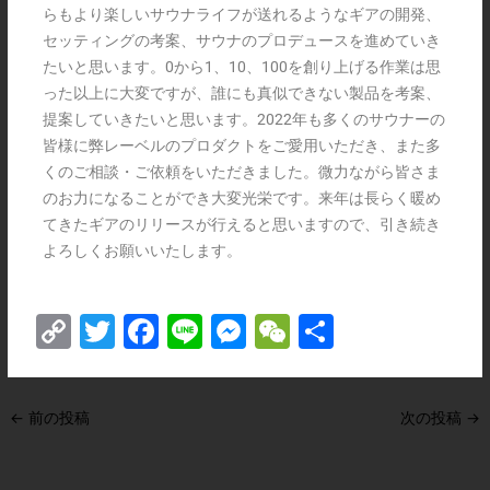
らもより楽しいサウナライフが送れるようなギアの開発、
セッティングの考案、サウナのプロデュースを進めていき
たいと思います。0から1、10、100を創り上げる作業は思
った以上に大変ですが、誰にも真似できない製品を考案、
提案していきたいと思います。2022年も多くのサウナーの
皆様に弊レーベルのプロダクトをご愛用いただき、また多
くのご相談・ご依頼をいただきました。微力ながら皆さま
のお力になることができ大変光栄です。来年は長らく暖め
てきたギアのリリースが行えると思いますので、引き続き
よろしくお願いいたします。
C
T
F
Li
M
W
共
o
w
a
n
e
e
有
p
itt
c
e
s
C
←
前の投稿
次の投稿
→
y
er
e
s
h
Li
b
e
at