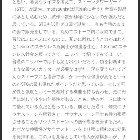
と思い、適切なサイズを考えて、ストーンタワーガード
（STG）が誕生。madsaunistは理論的に考えた考察を製品
に落とし込むため、試作回数が極端に少ないのが強みだと
思っている。STGも試作ゼロ回で誕生し、今も当時のまま
の姿で販売をしている。丸めてストーブ内に収納できて、
普段はふにゃふにゃなのに、互いに離れようと力が加わる
と1.8mmのステンレス線同士が強度を生む。1.8mmのステ
ンレス針金を買ってきて、ニッパーで切ってみてほしい。
普通のニッパーでは手も足も出ないだろう。鎖を切断する
ような厳ついカッターが必要なはずだ。形を変えられてど
んなストーブにも適合でき、かつ十分な強度があるという
のがSTGの最も優れたポイントだと思っている。そして可
変性と強度という一見相対する機能を持ち合わせ、更に円
周に対して多少の伸張性があることも、他のガードに比べ
て優れている点だと思っている。前述した通り、煙突にサ
ウナストーンを密着させ、サウナストーン同士も極力密着
させることがサウナストーンへの熱伝導を改善するため、
わずかな伸張性がサウナストーンをより密に積むのに効果
を発揮する。この点を見落としている人が結構多いが、サ