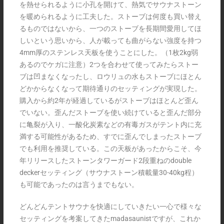
を熱せられるように小孔を開けて、熱気でサウナストーン
を暖められるように工夫した。ストーブは何度も買い替え
るものではないから、一つのストーブを長期間愛用してほ
しいという思いから、人が載っても曲がらない強度を持つ
4mm厚のステンレス天板を使うことにした。（1枚2kg弱
あるのでケガに注意）2つを合わせて使ってみたらストー
ブは凹まなくなったし、ロウリュの水もストーブにほとん
どかからなくなって期待通りのセッティングが実現した。
購入から約2年が経過しているがストーブはほとんど歪ん
でいない。歪んだストーブを使い続けていると歪んだ部分
に亀裂が入り、一酸化炭素などの有毒ガスがテント内に充
満する可能性があるため、すでに歪んでしまったストーブ
でも利用を推奨している。この天板があったからこそ、今
年リリースしたストーンタワーガード2段重ねのdouble
deckerセッティング（サウナストーン積載量30-40kg程）
も可能であったのは言うまでもない。
どんどんテントサウナを快適にしていきたい一心で様々な
セッティングを考案してきたmadasaunistですが、これか