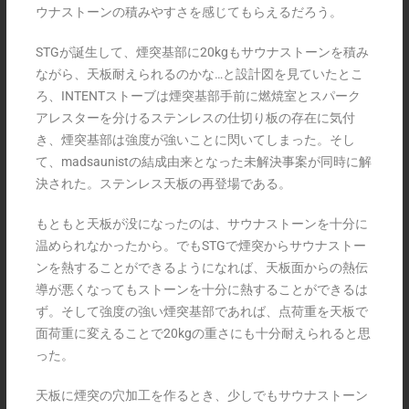
ウナストーンの積みやすさを感じてもらえるだろう。
STGが誕生して、煙突基部に20kgもサウナストーンを積み
ながら、天板耐えられるのかな…と設計図を見ていたとこ
ろ、INTENTストーブは煙突基部手前に燃焼室とスパーク
アレスターを分けるステンレスの仕切り板の存在に気付
き、煙突基部は強度が強いことに閃いてしまった。そし
て、madsaunistの結成由来となった未解決事案が同時に解
決された。ステンレス天板の再登場である。
もともと天板が没になったのは、サウナストーンを十分に
温められなかったから。でもSTGで煙突からサウナストー
ンを熱することができるようになれば、天板面からの熱伝
導が悪くなってもストーンを十分に熱することができるは
ず。そして強度の強い煙突基部であれば、点荷重を天板で
面荷重に変えることで20kgの重さにも十分耐えられると思
った。
天板に煙突の穴加工を作るとき、少しでもサウナストーン