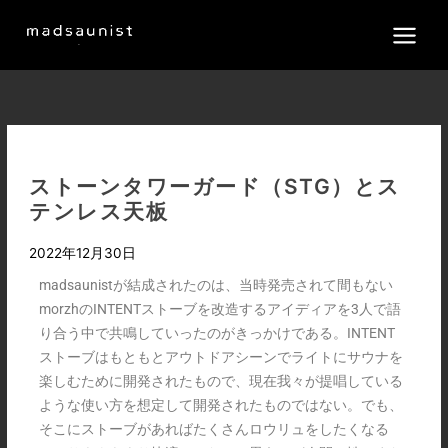
内
容
を
ス
キ
ッ
プ
ストーンタワーガード（STG）とス
テンレス天板
2022年12月30日
madsaunistが結成されたのは、当時発売されて間もない
morzhのINTENTストーブを改造するアイディアを3人で語
り合う中で共鳴していったのがきっかけである。INTENT
ストーブはもともとアウトドアシーンでライトにサウナを
楽しむために開発されたもので、現在我々が提唱している
ような使い方を想定して開発されたものではない。でも、
そこにストーブがあればたくさんロウリュをしたくなる