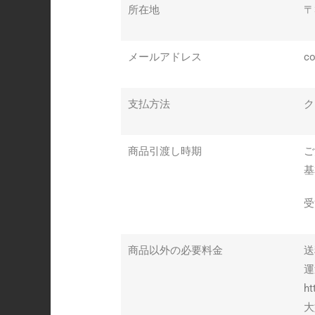
所在地
〒
メールアドレス
c
支払方法
ク
商品引渡し時期
ご
基
受
商品以外の必要料金
送
運
ht
大