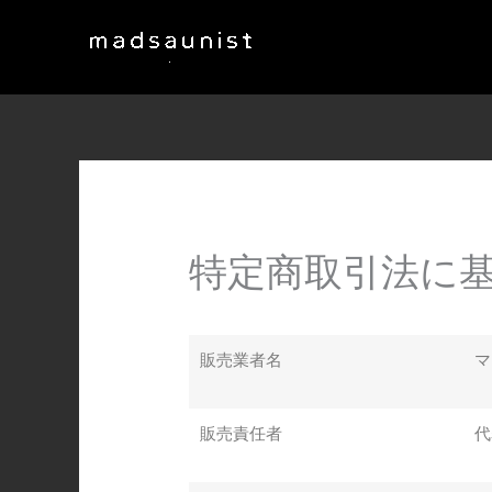
内
容
を
ス
キ
ッ
プ
特定商取引法に
販売業者名
マ
販売責任者
代