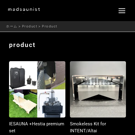
内
容
を
ス
ホーム
Product
Product
キ
ッ
product
プ
IESAUNA +Hestia premium
Smokeless Kit for
set
INTENT/Altai