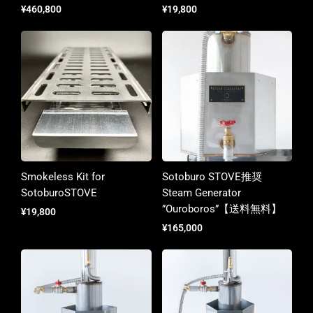
¥
460,800
¥
19,800
Smokeless Kit for
Sotoburo STOVE推奨
SotoburoSTOVE
Steam Generator
”Ouroboros”【送料無料】
¥
19,800
¥
165,000