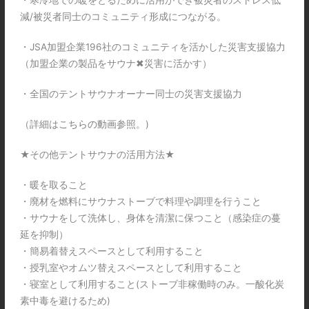
・寒冷地での暖をとるために活用ができ被災者のストレス低
減/被災者同士のコミュニティ形成につながる。
・JSA加盟企業196社のコミュニティを活かした災害支援協力
（加盟企業の製品をサウナ✖︎災害に活かす）
・全国のテントサウナオーナー同士の災害支援協力
（詳細は
こちらの動画
参照。)
★その他テントサウナの活用方法★
・暖を取ること
・廃材を燃料にサウナストーブで料理や調理を行うこと
・サウナをして洗体し、身体を清潔に保つこと（感染症の蔓
延を抑制）
・簡易着替えスペースとして利用すること
・授乳室やオムツ替えスペースとして利用すること
・寝室として利用すること(ストーブ非稼働時のみ。一酸化炭
素中毒を避けるため)