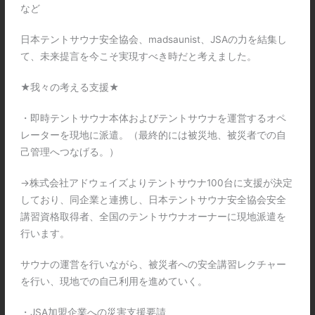
など
日本テントサウナ安全協会、madsaunist、JSAの力を結集し
て、未来提言を今こそ実現すべき時だと考えました。
★我々の考える支援★
・即時テントサウナ本体およびテントサウナを運営するオペ
レーターを現地に派遣。（最終的には被災地、被災者での自
己管理へつなげる。）
→株式会社アドウェイズよりテントサウナ100台に支援が決定
しており、同企業と連携し、日本テントサウナ安全協会安全
講習資格取得者、全国のテントサウナオーナーに現地派遣を
行います。
サウナの運営を行いながら、被災者への安全講習レクチャー
を行い、現地での自己利用を進めていく。
・JSA加盟企業への災害支援要請