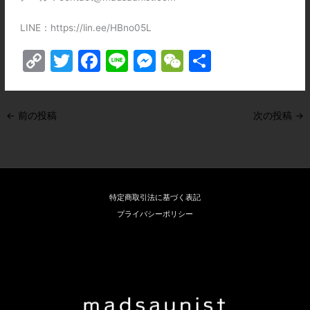
LINE：https://lin.ee/HBno05L
C
T
F
Li
M
W
共
o
w
a
n
e
e
有
p
itt
c
e
s
C
←
前の投稿
次の投稿
→
y
er
e
s
h
Li
b
e
at
n
o
n
k
o
g
特定商取引法に基づく表記
k
er
プライバシーポリシー