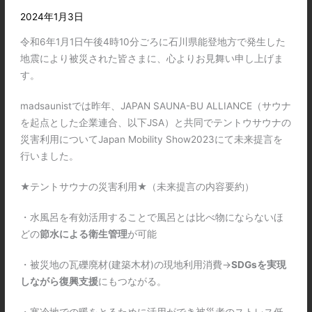
2024年1月3日
令和6年1月1日午後4時10分ごろに石川県能登地方で発生した
地震により被災された皆さまに、心よりお見舞い申し上げま
す。
madsaunistでは昨年、JAPAN SAUNA-BU ALLIANCE（サウナ
を起点とした企業連合、以下JSA）と共同でテントウサウナの
災害利用についてJapan Mobility Show2023にて未来提言を
行いました。
★テントサウナの災害利用★（未来提言の内容要約）
・水風呂を有効活用することで風呂とは比べ物にならないほ
どの
節水による衛生管理
が可能
・被災地の瓦礫廃材(建築木材)の現地利用消費→
SDGsを実現
しながら復興支援
にもつながる。