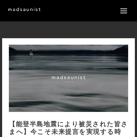
内
容
を
ス
キ
ッ
プ
【能登半島地震により被災された皆さ
まへ】今こそ未来提言を実現する時